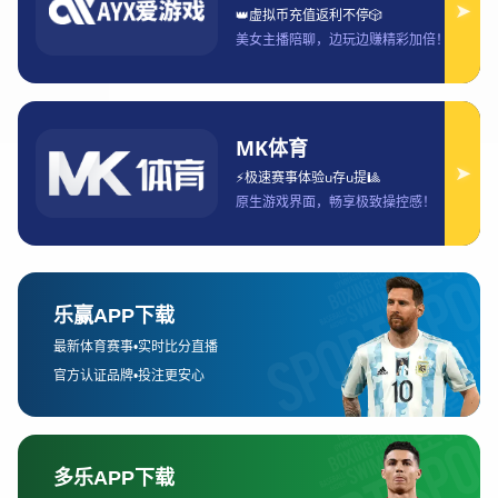
不只是积分的累积，而是一种综合实力的外在呈现。
从整体分布来看，积分榜通常会形成明显的梯队结构。前
列战队逐渐拉开差距，中游战队胜负交替频繁，而后段战
队则面临更大的生存压力。这种分层现象，使得“当前排名
第几”成为判断一支战队赛季定位的重要依据，也直接影响
其后续的战术选择和轮换策略。
值得注意的是，排名并非静态结果，而是阶段性结论。随
着赛程推进，强队之间的直接交锋、中游战队的爆冷取
胜，都会对积分榜造成冲击。因此，理解当前排名，更重
要的是看清它所处的时间节点，以及未来可变动的空间。
2、战队状态与实力映射
排名的背后，核心仍然是战队的真实竞技状态。当前排名
靠前的战队，往往在选手配合、运营节奏和临场决策上更
为成熟稳定。他们在面对不同风格对手时，能够快速调整