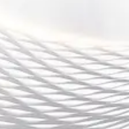
意甲半决赛时间揭晓全面解析球队备战
动态与胜负前瞻
2026-01-11 21:31:32
本文将对意甲半决赛的时间揭晓、球队备战动态以及胜负
前景进行全面解析。作为意大利足球的巅峰赛事，意甲半
决赛通常代表着激烈的竞技对抗，四支最强的球队将在这
里争夺决赛资格。本文将从四个关键方面深入分析，包括...