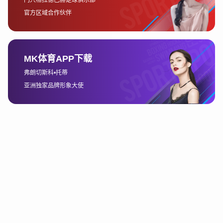
排名靠前的战队，往往在版本适应上走在前列。他们不仅
能快速掌握版本强点，还能通过战术创新形成独特风格，
使对手在BP和对局中陷入被动。这种对版本的主动解读能
力，是巩固排名的重要保障。
而对于排名暂时靠后的战队来说，版本变化反而可能成为
翻盘契机。一旦新版本削弱主流强队体系，或强化某些冷
门战术，中下游战队若能率先抓住机会，便有可能通过战
术突围实现排名跃升。
4、争冠格局与前景展望
从当前排名出发，争冠格局已经初现轮廓。积分榜前列的
几支战队，通常被视为冠军的主要竞争者，他们在整体实
力、赛场经验以及心理素质方面均具备明显优势。这一集
团的稳定性，直接决定了赛季后半段的主旋律。
然而，KPL赛场历来不乏逆袭故事。随着季后赛临近，赛