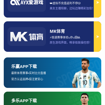
无论是在家中还是移动端观看比赛，都能获得几乎无延迟
的高清画面。这项技术的应用，不仅为电竞赛事提供了更
专业的直播平台，还让观众的观看体验更加沉浸式和互动
化。
其次，咪咕平台针对电竞赛事的多维度需求，推出了多种
直播模式。例如，除了传统的赛事直播外，咪咕平台还开
设了与赛事相关的多条副频道，观众可以选择观看与赛事
相关的不同内容，如赛后分析、选手访谈以及赛事背后的
故事等。这种内容上的创新，使得观众能够更加全面地了
解赛事进程和选手的心路历程，从而提升了电竞赛事的观
赏性和教育性。
最后，咪咕平台还积极推动与其他平台的跨界合作，例如
与社交媒体平台联合进行赛事直播，使得电竞赛事的直播
覆盖面进一步扩大。这种多平台联动的策略，不仅增强了
赛事的曝光度，也让电竞赛事能够吸引更多年轻人参与其
中，进一步推动了电竞文化的普及。
开云app