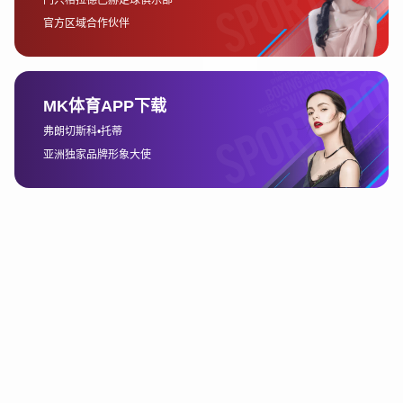
不仅吸引了更多电竞爱好者，也拓展了电竞文化的受众群
体。
除了在内容形式上的创新，咪咕平台还注重提升赛事的互
动性。通过引入互动环节，如实时投票、竞猜、弹幕互动
等，观众可以直接参与到赛事中，增强了参与感和归属
感。这种互动性不仅让赛事变得更加有趣，也加强了观众
与赛事之间的紧密联系，进一步提升了赛事的吸引力和观
众的忠诚度。
3、提升电竞用户体验
在电子竞技的快速发展中，用户体验已成为平台竞争力的
重要因素。咪咕平台深刻认识到这一点，通过优化技术和
服务，为用户提供了更加优质的赛事观看体验。首先，咪
咕平台在赛事直播中注重用户界面的简洁性与便捷性，观
众可以轻松切换直播频道、查看比赛数据和互动内容，避
免了复杂操作带来的不便。此外，平台还推出了独立的电