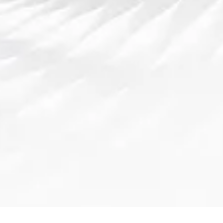
法甲赛事直播源共享社区全面升级免费
观看精彩足球盛宴
2025-09-01 15:31:03
随着全球足球赛事的火热发展，法甲作为欧洲五大联赛之
一，一直以来都吸引着大量球迷的关注。然而，受制于版
权限制和高昂的观看费用，很多球迷并不能方便地观看到
自己心仪的法甲比赛。为了满足广大足球迷的需求，法甲...
《了解CSGO赛事开赛时间及全球观赛
最佳时段攻略》
2025-09-06 18:04:26
文章摘要：CS:GO（反恐精英：全球攻势）作为一项全球
性的电子竞技赛事，吸引了世界各地玩家和观众的关注。