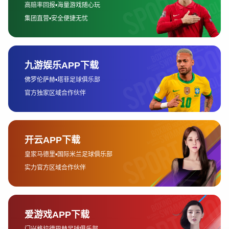
中场方面，球队在硬度与推进能力之间寻找平衡，新生代
球员的加入提升了跑动覆盖与持球推进能力。然而在面对
顶级中场压制时，马竞仍然存在创造力不足的问题，中场
组织的连续性有时难以支撑整场高强度比赛。
锋线配置则是球队最具争议的部分。虽然具备速度与冲击
力，但在面对密集防守时缺乏持续稳定的破局手段。替补
深度虽有提升，但在欧冠多线作战中，锋线轮换能否保持
稳定输出，将直接影响球队上限。