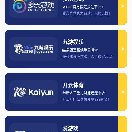
entity["sports_league","UEFA Champions League","欧洲
冠军联赛"]的重要争冠力量之一。本文将从战术体系、阵
容结构、关键球员状态以及欧冠经验与赛程环境四个维
度，对马德里竞技冲击冠军的前景进行系统性深度解析。
整体来看，球队在西蒙尼体系的长期打磨下已形成极高的
战术稳定性，但同时也面临进攻效率与多线作战压力的现
实挑战。新赛季的欧冠竞争格局更加激烈，传统豪门与新
兴强队并起，使得马竞的每一步都充满考验与机遇。本文
将逐层拆解其优势与隐忧，呈现一个立体而真实的争冠图
景。
战术体系稳固性
马德里竞技在西蒙尼长期执教下形成了极具辨识度的战术
体系，其核心依旧是以防守为基础的高组织性结构。这种
体系强调紧凑站位与区域协同，通过中后场的压缩空间来
限制对手的渗透能力，在欧冠这种高强度对抗赛事中尤为