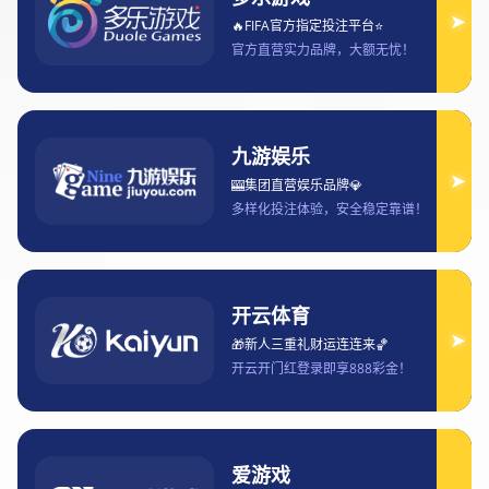
背景出发，深入分析凯旋娱乐在沉浸式技术融合、内容生
态重构、用户体验升级以及商业模式创新等方面的全面布
局与突破。文章指出，在数字娱乐加速演进的时代背景
下，凯旋娱乐通过技术驱动与创意赋能双轮并行，不断拓
展娱乐边界，推动虚拟与现实深度融合，构建多维互动空
间。其全新升级不仅体现在硬件设施与视觉呈现的革新，
更在于以用户为中心的体验逻辑重塑，形成更具参与感与
沉浸感的娱乐生态体系。同时，凯旋娱乐通过跨界合作与
产业协同，进一步提升内容生产效率与场景延展能力，引
领行业迈向更加智能化、个性化与多元化的发展阶段。未
来，随着技术持续迭代与消费需求不断升级，凯旋娱乐有
望成为沉浸式娱乐领域的重要标杆力量，推动整个行业进
入高质量创新发展的新周期。
沉浸场景重构升级
凯旋娱乐在全新升级过程中，首先聚焦于沉浸式场景的全