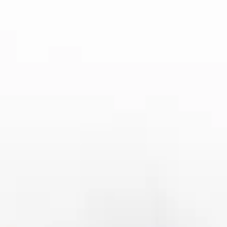
者参与生态共建，从而形成持续更新的内容供给体系。这
种模式有效提升了内容创新能力与更新速度。
同时，凯旋娱乐积极推动影视、游戏、演艺等多领域融
合，通过IP联动与场景延展，实现内容价值的最大化释
放，使用户能够在不同媒介之间无缝切换体验。
用户体验全面优化
凯旋娱乐始终以用户体验为核心，通过不断优化交互流程
与体验结构，使娱乐过程更加顺畅自然。平台从用户进入
到退出的全过程进行精细化设计，提升整体体验质量。
在体验细节方面，通过引入个性化界面与自适应系统，使
不同用户能够获得差异化服务。无论是新用户还是深度用
户，都能在系统中找到适合自身的娱乐路径。
此外，社交互动功能的强化也成为体验优化的重要方向。
用户之间可以在虚拟空间中进行实时交流与协作，使娱乐