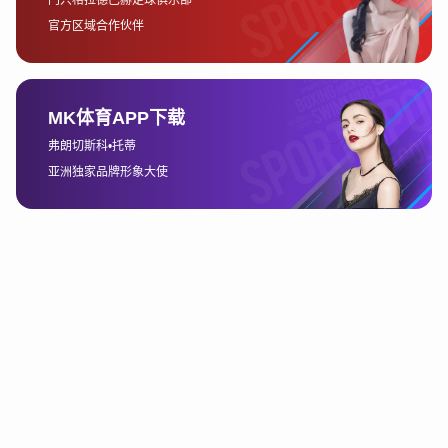
大伤病后，不得不面对漫长的康复过程和巨大的心理压
力。凤凰体育通过深入采访和专题报道，记录他们从低谷
到重返赛场的全过程，让观众看到坚持与信念的力量。这
些故事往往比夺冠本身更能打动人心。
除了赛场成绩，凤凰体育也关注运动员的人格魅力与社会
责任感。有些运动员积极参与公益事业，有些则致力于推
动青少年体育发展。通过展现他们在赛场之外的努力，平
台帮助公众认识到优秀运动员不仅是竞技榜样，更是社会
正能量的重要传播者。