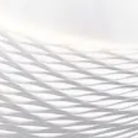
要力量。
团队协作同样是体育赛事的重要主题。无论是足球、篮球
还是接力项目，个人能力固然重要，但团队之间的默契配
合往往决定最终结果。凤凰体育通过分析团队建设过程以
及队员之间的协作关系，向观众展示集体力量的重要性，
使体育报道具备更深层次的教育意义。
公平竞争和尊重对手也是体育精神的重要组成部分。凤凰
体育在报道过程中，经常关注运动员之间互相鼓励、赛后
拥抱以及帮助对手完成比赛等感人瞬间。这些画面展现出
竞技体育超越胜负的价值追求，让观众感受到体育文化中
的人文关怀与文明精神。
全球体育文化融合发展
随着全球化进程不断推进，体育已经成为连接不同国家和
地区的重要纽带。凤凰体育在关注赛事本身的同时，也积