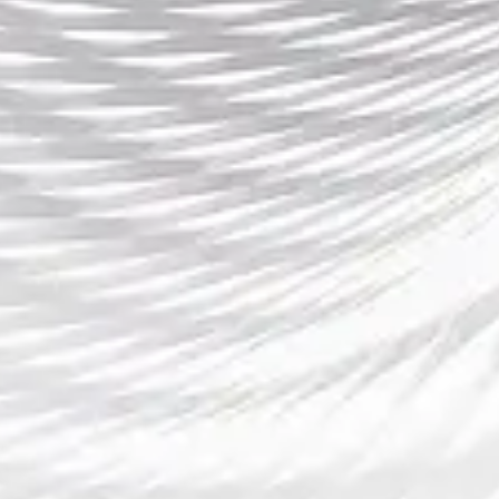
系，实现数据驱动的决策和运营，为生态体系提供稳定支
撑。
用户生态也是贝塔诺体育生态体系的重要组成部分。公司
通过社群建设、用户激励机制和互动平台，使用户不仅是
内容的接收者，更成为生态系统的参与者和贡献者，推动
生态系统的可持续发展和创新能力提升。
总结：
总体来看，贝塔诺体育凭借技术驱动、用户体验优化、全
球市场拓展和生态体系整合等多方面的创新举措，正在引
领全球数字体育娱乐行业的新格局。其通过技术创新提升
运营效率与用户体验，通过全球化战略拓展市场，通过生
态整合形成协同创新模式，为整个行业提供了可借鉴的范
式。
未来，随着数字技术的持续发展和全球体育娱乐需求的不
断变化，贝塔诺体育将在推动行业创新和塑造新生态方面
发挥更加重要的作用。其成功经验不仅彰显了企业的战略
前瞻性，也为全球数字体育娱乐行业的持续发展提供了强