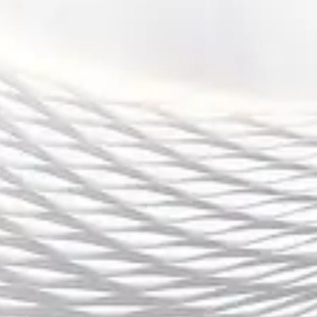
助，提升品牌知名度和用户认同感。同时，贝塔诺体育注
重维护品牌形象，通过专业服务和创新体验赢得全球用户
的信赖，为全球市场扩张奠定坚实基础。
4、生态体系整合创新
贝塔诺体育深知，单一产品和服务无法支撑长期发展，构
建完整的数字体育生态体系是企业创新的核心战略。公司
通过整合内容、技术、数据和用户资源，打造出高度协同
的产业链，实现不同环节的价值最大化。
在内容生态方面，贝塔诺体育通过与赛事主办方、媒体机
构和独立创作者合作，形成丰富多样的内容供应链，使用
户能够在平台上获得全面、实时的体育资讯和娱乐内容，
从而增强平台的吸引力和竞争力。
技术生态的整合同样重要。贝塔诺体育将AI、大数据、区
块链与云计算等技术融合应用，构建智能化平台和服务体