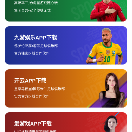
1、技术驱动数字化转型
在数字体育娱乐时代，技术已经成为行业创新的核心驱动
力。贝塔诺体育深刻认识到技术对于数字化转型的重要
性，通过引入大数据分析、人工智能和区块链等前沿技
术，为行业发展注入新的活力。公司利用大数据技术，对
海量用户行为进行分析，从而精准预测用户偏好和行为模
式，实现个性化推荐和内容优化。
人工智能技术在贝塔诺体育的应用，使平台能够智能化地
生成赛事分析、投注建议和互动内容，为用户提供沉浸式
的数字体育体验。同时，AI技术还帮助企业优化运营效
率，包括赛事风险评估、内容分发策略和客户服务管理等
多个环节，极大提升了平台整体运作水平。
区块链技术在数字体育娱乐中的引入，为数据安全、交易
透明和版权保护提供了坚实保障。通过去中心化的数据管