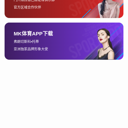
理方式，贝塔诺体育实现了用户信息的安全存储和交易过
程的可追溯性，增强了用户信任度，同时也为行业提供了
数字化资产管理的新模式。
2、用户体验全面优化
用户体验是贝塔诺体育保持行业竞争力的重要因素。公司
以用户为中心，通过智能推荐系统，实现内容精准匹配，
使用户能够快速找到感兴趣的赛事、视频和互动活动。这
种智能化推荐不仅提升了用户参与度，也增强了平台的黏
性。
沉浸式互动体验是贝塔诺体育创新用户体验的另一亮点。
通过AR/VR技术和实时数据交互，用户可以在虚拟环境中
参与赛事预测、虚拟竞技以及社交互动，从而获得比传统
观看更丰富、更立体的体验感受。
多元化的内容服务也是提升用户体验的重要手段。贝塔诺