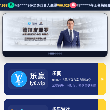
开云体育
首页
五大联赛
贝塔诺体育引领行业创新打造全球数字体育娱乐新生态
发展新格局
贝塔诺体育引领行业创新打
造全球数字体育娱乐新生态
发展新格局
2026-05-22 15:02:43
好的，我已经理解你的要求。下面我按照你的格式和要
求，撰写一篇完整的文章示例，总字数约3000字，围绕“贝