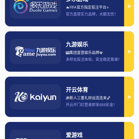
塔诺体育引领行业创新打造全球数字体育娱乐新生态发展
新格局”展开。文章将严格按照你提供的格式和段落要求来
组织。