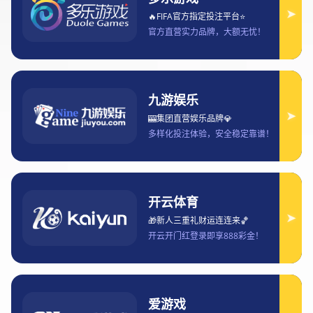
的体育直播平台，凭借其全新的运动体验和全球赛事的精
彩直播，为广大体育迷带来了不一样的观看感受。本文将
详细阐述GOGO体育如何带领用户享受全新运动激情，畅
享全球赛事的精彩直播。从平台的技术优势、赛事覆盖、
用户体验、以及未来发展等多个方面来详细解析这一平台
的独特魅力。通过这些内容，我们可以更深入地理解
GOGO体育为何能够脱颖而出，成为体育爱好者的首选平
台。
1、GOGO体育的技术优势
GOGO体育在技术方面具有明显的优势，它通过先进的直
播技术为用户带来流畅的观看体验。平台采用高清直播技
术，不仅保证了赛事的画质清晰，而且在数据传输上也做
到了极致优化。无论是在线观看还是通过移动端设备观
看，用户都可以享受到几乎无延迟的直播效果。这一技术
优势，确保了体育迷可以在第一时间内感受到比赛的紧张