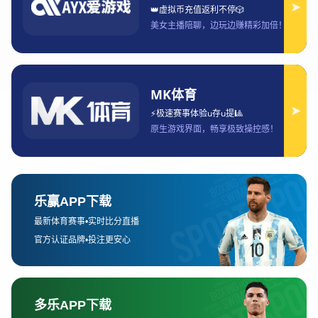
氛围，仿佛亲临现场。
此外，GOGO体育还拥有强大的数据分析系统。该平台可
以实时提供赛事的数据统计和分析，帮助用户更好地理解
比赛进程。比如，用户可以在观看比赛的同时，看到球员
的个人表现、团队的战术布置、比赛的关键时刻等信息。
这种全面的直播体验不仅仅局限于视觉上的享受，还增强
了体育迷的互动性和参与感。
在技术支持方面，GOGO体育还注重平台的稳定性和流畅
性。无论是在赛事高峰期间，还是在跨国转播时，平台都
能保障无缝连接，避免了因网络问题而导致的观看中断。
这种稳定性不仅提升了用户的观看体验，还大大增加了平
台的信誉度，使其成为全球范围内的热门体育直播平台。
2、GOGO体育的赛事覆盖广度
GOGO体育的赛事覆盖范围极为广泛，涵盖了世界各大体