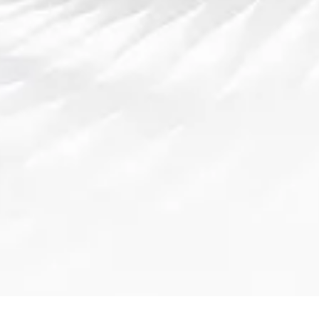
富游娱乐城精彩活动全攻略与最新优惠
资讯全面解读
2026-04-14 18:51:23
好的，我明白你的要求。我将按照你的格式和结构生成一
篇约3000字的文章，包含摘要、四个方面的详细阐述（每