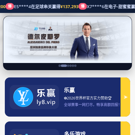
开云体育
首页
五大联赛
GOGO体育带你体验全新运动激情畅享全球赛事精彩直
播
GOGO体育带你体验全新运
动激情畅享全球赛事精彩直
播
2026-05-01 14:57:27
在当今数字化和互联网高速发展的时代，体育赛事的观看
体验也经历了翻天覆地的变化。GOGO体育作为一个创新