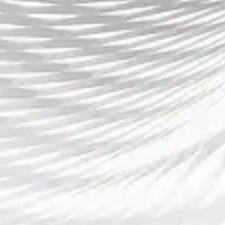
总的来说，GOGO体育通过先进的技术支持、广泛的赛事
覆盖、优质的用户体验和巨大的发展潜力，已然成为全球
体育迷关注的焦点平台。无论是在传统体育赛事的直播，
还是在新兴的电竞赛事领域，GOGO体育都展现出了强大
的竞争力。
未来，随着技术的不断进步和市场的进一步拓展，GOGO
体育有望在全球范围内占据更重要的位置。对于广大体育
迷而言，GOGO体育不仅仅是一个直播平台，它更是一个
连接世界各地体育赛事的桥梁，带领用户体验前所未有的
运动激情。