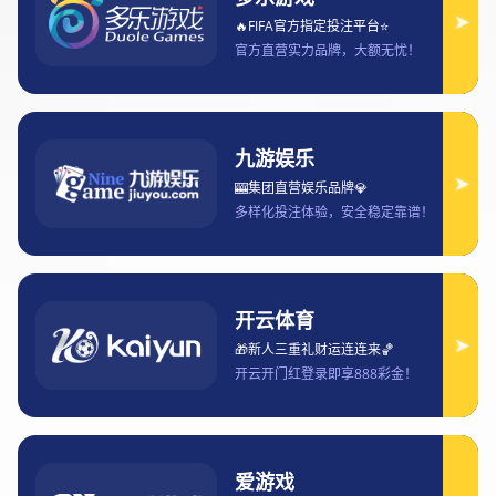
观赏体验。通过高质量的直播内容、智能化的数据分析、
互动化的观赛模式以及精准的个性化推荐，TVT体育正不断
刷新观众对体育赛事直播的认知。本文将从四个方面详细
阐述TVT体育如何引领体育直播的未来，并分析其成功的原
因。
1、创新技术：赋能体育直播
TVT体育之所以能够迅速崭露头角，首先得益于其在技术上
的不断创新。随着5G技术、人工智能和虚拟现实等前沿科
技的融入，TVT体育的直播体验发生了质的飞跃。通过5G
网络的高速传输，观众可以在任何时间、任何地点享受高
清、流畅的赛事直播。而人工智能则通过智能分析技术，
为观众提供精准的比赛数据和实时的赛事预测，让观众在
观看比赛的同时，能够获得更多层次的比赛信息。
除了数据分析，虚拟现实（VR）技术的应用也让TVT体育
的直播更加生动和沉浸式。观众可以通过VR设备“亲临其