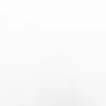
同样重要。当前球迷可以通过电视直播、官方平台、网络
流媒体以及文字直播等多种渠道获取比赛内容，不同方式
适合不同需求。
对于时间有限的球迷来说，赛后集锦和数据回顾是一种高
效选择。通过了解比赛关键回合、技术统计和球员表现，
可以在短时间内掌握比赛全貌，实现“低成本观赛”。
与此同时，善用赛程表、球队战绩榜和伤病报告，也能帮
助球迷在赛前快速判断比赛质量和不确定因素。这些信息
结合起来，能够形成一套完整的“每日NBA速览体系”。
总结：
综合来看，围绕“今日NBA是否有比赛安排及赛程时间与看
点全面解析指南速览汇总”这一主题，核心在于理解NBA赛
程的长期规律，并学会在每日层面进行快速筛选和判断。
从是否有比赛，到几点开打，再到看哪一场，每一步都有
清晰的方法可循。
通过系统掌握赛程判断、时间分布、焦点看点和观赛方
式，球迷不仅能提升观赛效率，也能更深入地理解比赛背