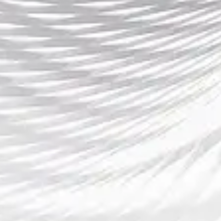
法甲联赛新赛季焦点战：巴黎圣日耳曼
能否卫冕成功与竞争对手对决解析
2026-01-15 15:24:12
本文聚焦于法甲联赛新赛季中最具看点的核心对决——巴
黎圣日耳曼（PSG）能否成功卫冕，以及其主要竞争对手
的反扑机会与策略。本篇文章首先提供约 300 字的摘要，
简要勾勒主题与要点走向；继而从四大方面展开...
导航
发现开云体育
五大联赛