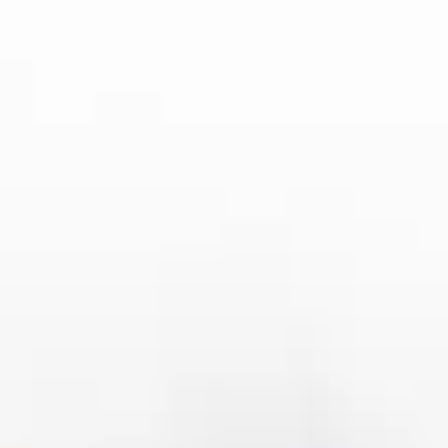
通过动态图表呈现球队攻防变化趋势。这样，观众可以一
边观看比赛，一边分析数据，在感性与理性之间找到平
衡。这种模式不仅提高了观赛体验，还帮助球迷在知识层
面上获得成长，逐渐向“半专业解说员”进化。
4、延展价值开创新型生态
全方位篮球赛事直播平台的价值远不止于直播本身，它正
在成为一个多元化的生态系统。首先，它与电商平台的结
合，让观众可以在观看比赛的同时购买球衣、球鞋或相关
纪念品。边看边买的模式，满足了球迷即时消费的需求，
也为体育产业带来了新的增长点。
其次，平台正在拓展教育和培训功能。通过与篮球学院、
知名教练合作，平台推出在线教学模块，观众可以在观看
比赛后，立即学习专业的篮球技术和战术解析。这样的平
台不仅是观赛工具，更是篮球学习和传播的重要渠道。
更为长远的价值在于文化交流。通过跨国赛事直播和多语