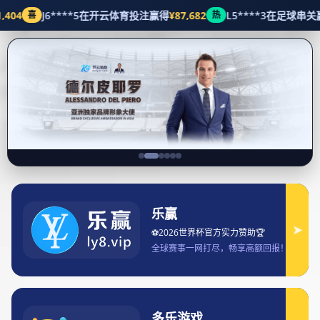
开云体育
首页
最新动向
全方位篮球赛事直播平台 带你畅享精彩比赛瞬间
全方位篮球赛事直播平台 带
你畅享精彩比赛瞬间
2025-09-29 15:42:12
在当今信息高速发展的时代，体育赛事不仅仅是一种竞技
表现，更是一种情感共鸣和文化交流。篮球作为世界最受
欢迎的体育项目之一，吸引了无数球迷的关注和热情。然
而，如何让观众能够更便捷、更高效、更沉浸式地感受比