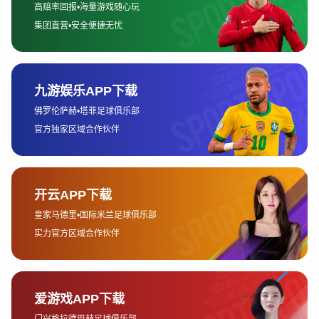
现代体育赛事不仅仅是观看，更是互动与交流。全方位篮
球赛事直播平台在这一方面做足了功课。平台内设有实时
弹幕、评论区和粉丝社区，观众可以在观看比赛的同时，
随时表达自己的情绪，与全球球迷一同分享喜悦与紧张。
这种互动让孤单观赛变成了群体狂欢。
开云体育官网
平台还支持观众与解说员或嘉宾进行实时互动。通过问
答、投票、竞猜等形式，观众的参与感大大增强。例如，
在比赛暂停时，观众可以投票预测下一回合谁会得分，或
参与关于战术选择的互动话题。这不仅让观赛过程更加有
趣，也让观众从旁观者转变为“参与者”。
更令人惊喜的是，平台设计了球迷之间的虚拟比赛功能。
用户可以通过虚拟数据模拟，组建自己的球队，与其他观
众进行比拼。虽然只是娱乐形式，却大大提升了平台的黏
性和观众的活跃度，让篮球不仅是观看的对象，也是交流
和参与的桥梁。