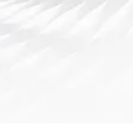
2025-10-01 18:41:31
本篇文章《英雄联盟全场精彩赛事回顾 激烈对决与关键时
刻解析》，旨在通过全面细致的复盘，带领读者重温赛场
上的每一个燃情瞬间。从开局的阵容博弈到中期的资源争
夺，再到后期的团战抉择与胜负分水岭，每一个环节都...
导航
发现开云体育
五大联赛
最新动向
体育服务
联络开云体育官网