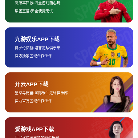
国家的球迷不同，西班牙的晚餐时间通常较晚，这使得西
甲比赛安排在晚上成为更符合当地人生活习惯的选择。
开云体育
对于西甲的国际球迷来说，比赛时间可能会受到时差的影
响。例如，中国球迷要观看西甲比赛时，通常需要应对6到
7小时的时差问题。像西甲的20:00或22:00的比赛，在中国
就需要在凌晨观看，这对于许多球迷来说，可能成为一个
不小的挑战。
另外，随着全球观赛需求的变化，西甲联盟逐渐认识到，
比赛时间的安排不仅要服务于本国球迷，还要考虑到全球
观众的需求。因此，西甲近年来开始对比赛时间进行一定
的调整，力求达到一个平衡，既能迎合西班牙本土球迷的
生活习惯，又能让全球球迷方便收看。
3、如何通过电视和网络平台观看
西甲比赛