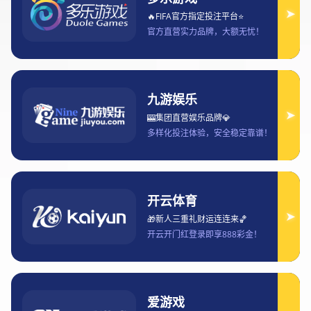
其观看方式，对于广大球迷来说尤为重要。本篇文章将详
细解析西甲赛事通常的开始时间、赛程安排及如何通过不
同渠道观看这些激动人心的比赛。我们将从四个方面进行
详细阐述：西甲赛事的常见开赛时间、比赛时间与球迷的
生活节奏的关系、如何通过电视和网络平台观看西甲比
赛、以及西甲的时间差与跨时区观赛的挑战。通过这篇文
章，读者将能更好地安排时间，享受西甲带来的足球盛
宴。
1、西甲比赛通常几点开始
西甲比赛的时间安排通常由西甲联盟根据赛季安排、电视
转播以及比赛场地等多方面因素来决定。一般来说，西甲
比赛的时间安排大致分为周五到周日三天，且比赛时间具
有较为固定的规律。最常见的开赛时间是晚上20:00、
22:00（当地时间），这些时间段被认为是观众收视的黄金
时段。