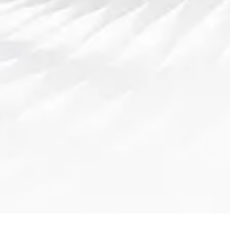
全方位解析体育直播新趋势 探索未来
赛事直播的创新与发展
2025-09-10 15:47:09
随着科技的进步和互联网的普及，体育直播行业进入了一
个新的发展阶段。近年来，体育赛事的直播方式、内容形
式以及观众体验都发生了显著变化。从传统的电视直播到
智能化的移动端直播，从单一的赛事转播到多维度的数据...
导航
发现开云体育