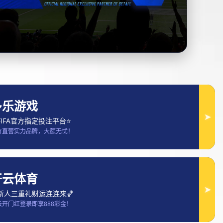
导航
发现开云体育
五大联赛
最新动向
体育服务
联络开云体育官网