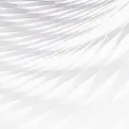
最新资讯
黑哨争议背后的真相探寻与体育公平守护之路解析
及未来发展思考
2026-07-24 18:31:45
足球运动中肌肉拉伤后冰敷处理方法与恢复注意事
项详解指南分享
2026-07-23 18:31:53
足球巨星携手公益慈善活动传递爱心力量助力社会
发展共创美好未来