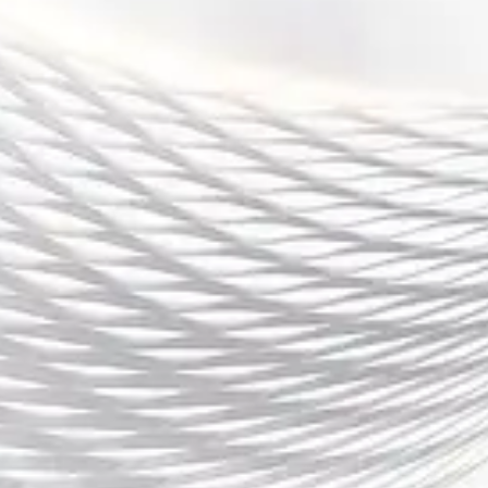
台将投入更多资源来优化技术和提升服务。球迷们在享受
看体验。因此，选择一个稳定、互动性强、创新十足的直
事
直播吧是否可以观看西甲赛事直播详细介
绍
2025-09-02 03:07:57
随着网络直播的普及，体育赛事的观看方式也逐渐
发生了变化，尤其是足球类赛事。西甲联赛作为世
界顶级足球联赛之一，吸引了大量球迷的关注。而
在众多在线直播平台中，直播吧作为一款广受欢迎
的体育直播软件，是否能提...