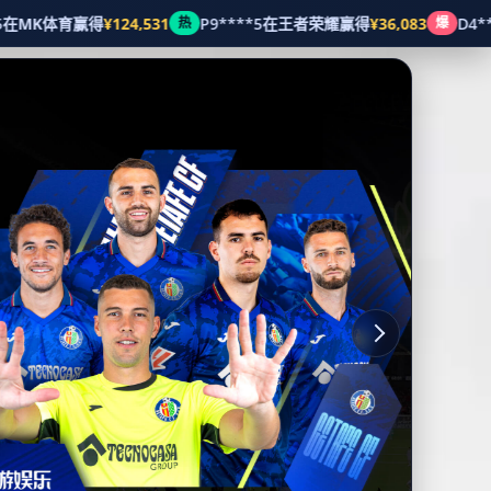
最新动向
体育服务
联络开云体育官网