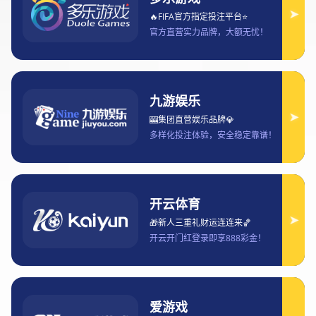
键瞬间以及球员表现等多个维度进行深入解析。整场比赛
呈现出强烈的对抗节奏与战术博弈，亚特兰大凭借主场推
进优势与边路冲击不断制造威胁，而摩洛哥则依靠稳固防
守体系与快速反击寻找破门机会。比赛过程中双方多次在
中场形成激烈争夺，攻防转换节奏极快，比赛悬念持续到
最后阶段才逐渐明朗。本文将从战术布局、比赛进程、关
键瞬间以及球员表现四个方面进行系统拆解，还原这场比
赛的真实面貌与深层逻辑，并在最后进行整体总结归纳。
亚特摩战术解析
本场比赛中，亚特兰大延续了其一贯的高压逼抢与边路推
进体系，通过前场三人组的快速横向移动不断压缩摩洛哥
的防守空间。球队在开局阶段便尝试通过高位逼抢迫使对
手失误，从而迅速在前场形成二次进攻机会。
摩洛哥方面则采取了相对稳健的防守反击策略，以四后卫