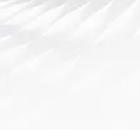
本篇文章围绕“世界杯半决赛热刺成为夺冠热门引爆全球关
注焦点持续发酵话题热潮”这一虚构但极具想象力的体育事
件展开全景式分析。从球队意外以俱乐部身份闯入世界杯
半决赛的戏剧性设定出发，文章从黑马崛起、战术革...