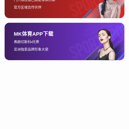
在禁区前沿完成一脚低射，皮球擦柱而出，险些改写比
分。
下半场比赛进入关键阶段后，亚特兰大通过一次精妙的中
路渗透配合完成破门，这一进球成为整场比赛的转折点，
彻底改变了双方战术态势。
在比赛临近结束阶段，摩洛哥全力压上进攻，并制造了一
次极具威胁的定位球机会，但被亚特兰大防线成功解围，
最终未能扳平比分。
球员表现评述
亚特兰大方面，中场核心球员在本场比赛中发挥关键作
用，通过精准的调度与传球有效串联起前后场，为球队创
造了大量进攻机会。
边路球员的表现同样突出，多次利用速度优势突破摩洛哥
防线，并制造了数次高质量传中，成为进攻体系的重要支