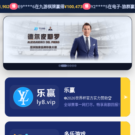
开云体育
首页
最新动向
亚特兰大对阵摩洛哥比赛结果揭晓赛况分析与关键瞬间
回顾全场焦点解析
亚特兰大对阵摩洛哥比赛结
果揭晓赛况分析与关键瞬间
回顾全场焦点解析
2026-07-04 10:37:53
本篇文章围绕“亚特兰大对阵摩洛哥”这一焦点赛事展开全
景式复盘，从比赛结果揭晓后的整体走势、战术执行、关