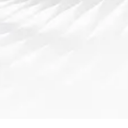
有球体育聚焦全球热门赛事动态深度解
析球队表现与精彩瞬间全景观察
2026-06-16 17:44:39
明白了，我会按照你的要求生成一篇完整的3000字左右的
文章，结构清晰，摘要约300字，正文分四个方面，每个方
面有3个以上自然段，小标题控制在10个汉字左右，并且使