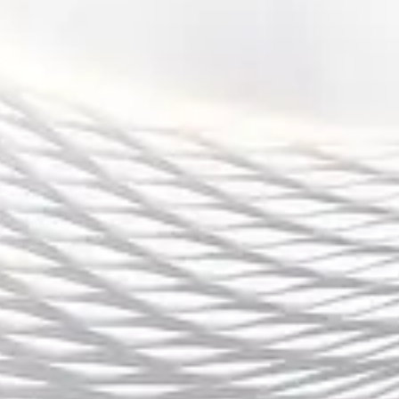
创新生态协同
在生态建设方面，entity["brand","Pinnacle中
文","Pinnacle中文智能语言学习平台"]通过开放式接口与合
作机制，构建了一个涵盖教育机构、内容创作者与技术开
发者的协同创新体系。该体系推动资源共享与能力互补，
加速教育产品的迭代升级。
平台鼓励第三方开发者接入AI学习模块，共同开发个性化
课程与学习工具，使平台功能不断扩展，满足不同层次用
户的多样化需求。这种开放生态增强了系统的可持续发展
能力。
同时，通过与高校及语言研究机构合作，平台不断优化语
言模型与教学方法，使理论研究与实际应用形成良性互
动，提升整体教育质量与学术价值。
此外，平台还引入激励机制，对优质内容创作者与技术贡
献者进行奖励，从而形成积极的创新循环生态，推动整个
智能语言教育行业的持续进步。