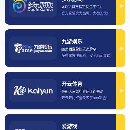
` 包裹，内容用 `
` 包裹。下面是完整文章示例：
---
随着全民健身理念的深入普及，
体育产业迎来了全新的发展机
遇。八戒体育作为行业的重要引
领者，通过创新的平台建设、科
技赋能、社区互动以及多元化服
务，正在塑造一个前所未有的运