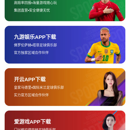
望。通过本文的解析，读者可以
全面了解八戒体育在推动全民健
身、丰富运动形式和优化用户体
验方面所做出的努力与成效。
1、科技创新赋能健身
八戒体育深知，科技是提升运动体验和健身效果的关键因
素。通过引入人工智能、大数据分析和可穿戴设备，平台
能够为用户提供个性化的运动方案和科学的训练建议。无
论是初学者还是专业运动员，都可以通过八戒体育获得量
身定制的运动指导，从而有效提升运动效率和健康水平。
在智能硬件的支持下，八戒体育能够实时监测用户的运动
数据，如心率、步数、卡路里消耗等，通过数据可视化呈