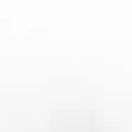
在健康管理方面，八戒体育结合智能数据和专家咨询，提
供饮食规划、康复训练以及运动处方等服务。通过系统化
的健康管理方案，用户不仅能够掌握科学锻炼方法，还能
在运动中有效预防伤病，形成健康生活的良性循环。平台
通过精准化服务增强了用户粘性和满意度。
平台还打造了便捷的预约和支付系统，用户可以通过移动
端轻松完成课程预约、场馆预订和在线支付，实现从运动
计划到实际执行的一站式体验。这种完善的服务体系不仅
优化了用户体验，也推动了全民健身资源的高效配置与利
用，形成了线上线下联动的综合健身生态。
3、社群建设激发活力
八戒体育高度重视社区互动，通过社群建设激发用户的参
与热情和社交动力。平台设立线上社区和线下运动俱乐
部，用户可以分享运动成果、交流健身经验、参加团体训